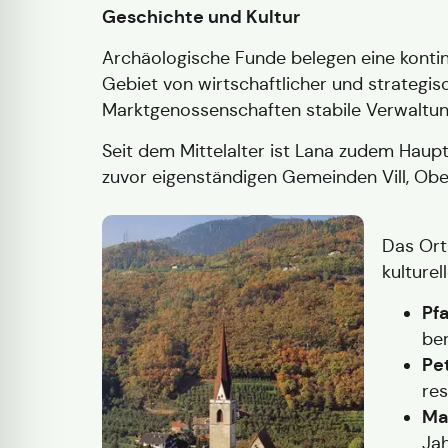
Geschichte und Kultur
Archäologische Funde belegen eine kontin
Gebiet von wirtschaftlicher und strategis
Marktgenossenschaften stabile Verwaltungs
Seit dem Mittelalter ist Lana zudem Haupt
zuvor eigenständigen Gemeinden Vill, Ob
Das Ort
kulture
Pf
be
Pe
res
Ma
Ja