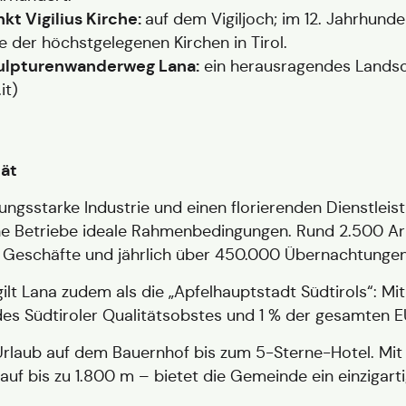
kt Vigilius Kirche:
auf dem Vigiljoch; im 12. Jahrhunde
e der höchstgelegenen Kirchen in Tirol.
ulpturenwanderweg Lana:
ein herausragendes Landsc
.it
)
tät
tungsstarke Industrie und einen florierenden Dienstlei
e Betriebe ideale Rahmenbedingungen. Rund 2.500 Arbe
0 Geschäfte und jährlich über 450.000 Übernachtungen
t Lana zudem als die „Apfelhauptstadt Südtirols“: Mi
es Südtiroler Qualitätsobstes und 1 % der gesamten E
n Urlaub auf dem Bauernhof bis zum 5-Sterne-Hotel. Mit
auf bis zu 1.800 m – bietet die Gemeinde ein einzigarti