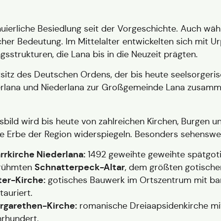
uierliche Besiedlung seit der Vorgeschichte. Auch wä
cher Bedeutung. Im Mittelalter entwickelten sich mit U
strukturen, die Lana bis in die Neuzeit prägten.
sitz des Deutschen Ordens, der bis heute seelsorgerisc
erlana und Niederlana zur Großgemeinde Lana zusamme
sbild wird bis heute von zahlreichen Kirchen, Burgen u
lle Erbe der Region widerspiegeln. Besonders sehenswer
arrkirche Niederlana:
1492 geweihte geweihte spätgot
Schnatterpeck-Altar
rühmten
, dem größten gotische
ter-Kirche:
gotisches Bauwerk im Ortszentrum mit baro
tauriert.
rgarethen-Kirche:
romanische Dreiaapsidenkirche mit
hrhundert.