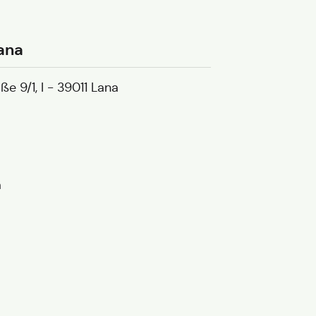
ana
e 9/1, I - 39011 Lana
a