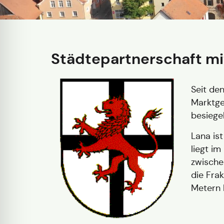
Städtepartnerschaft mit
Seit de
Marktge
besiegel
Lana is
liegt i
zwische
die Fra
Metern l