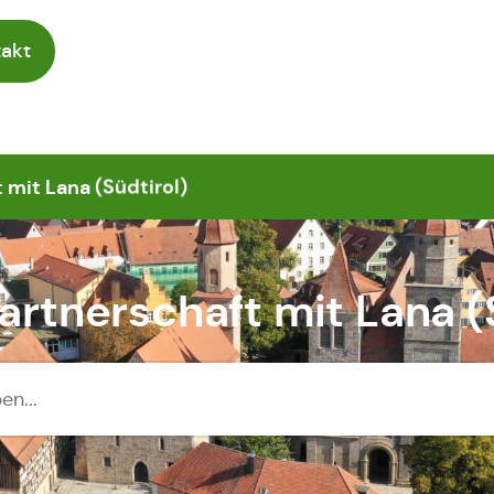
akt
 mit Lana (Südtirol)
rtnerschaft mit Lana (