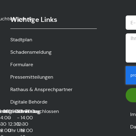
Wichtige Links
uchtwangen.de
Stadtplan
Schadensmeldung
Formulare
Pressemitteilungen
Rathaus & Ansprechpartner
Digitale Behörde
0
nstag
8:00
und
Mittwoch
08:00
Donnerstag
08:00
und
Freitag
Geschlossen
Im
14:00
-
-
14:00
:30
-
12:30
12:30
-
Da
hr
18:00
Uhr
Uhr
18:00