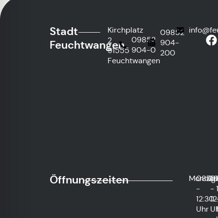
Stadt
Kirchplatz
info@fe
09852
09852
2
904-
Feuchtwangen
904-0
91555
200
Feuchtwangen
Öffnungszeiten
Montag
08:0
Die
0
-
-
12:30
12
Uhr
U