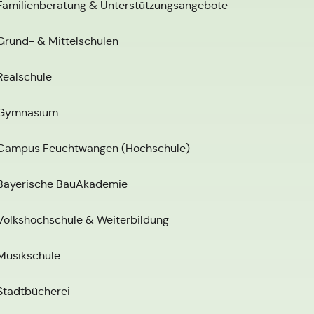
Familienberatung & Unterstützungsangebote
Grund- & Mittelschulen
Realschule
Gymnasium
Campus Feuchtwangen (Hochschule)
Bayerische BauAkademie
Volkshochschule & Weiterbildung
Musikschule
Stadtbücherei