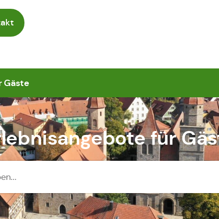
akt
r Gäste
rlebnisangebote für Gäs