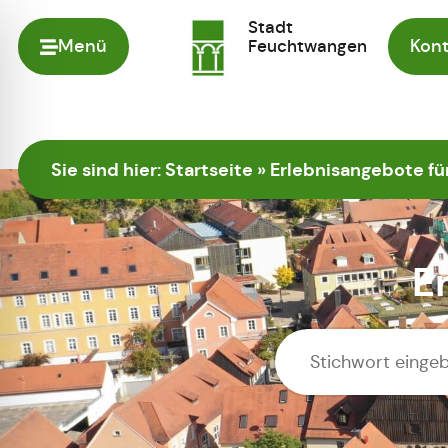
Stadt
Menü
Feuchtwangen
Kont
Zur Startseite
Sie sind hier:
Startseite
»
Erlebnisangebote fü
E