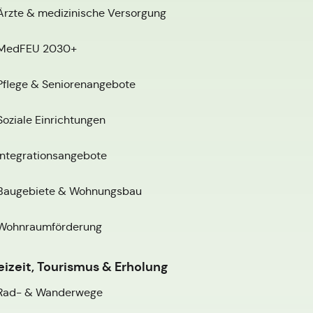
Ärzte & medizinische Versorgung
MedFEU 2030+
Pflege & Seniorenangebote
Soziale Einrichtungen
Integrationsangebote
Baugebiete & Wohnungsbau
Wohnraumförderung
eizeit, Tourismus & Erholung
Rad- & Wanderwege