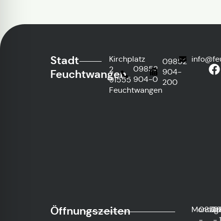
Stadt
Kirchplatz
info@fe
09852
09852
2
904-
Feuchtwangen
904-0
91555
200
Feuchtwangen
Öffnungszeiten
Montag
08:0
Die
0
-
-