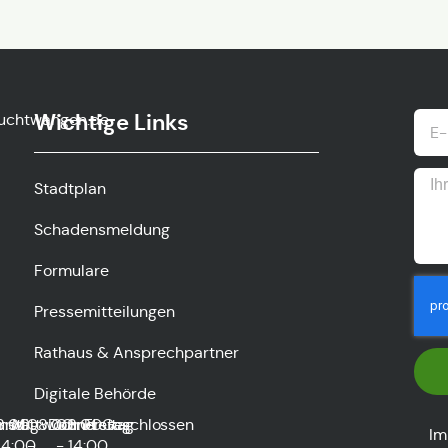
Wichtige Links
uchtwangen.de
Stadtplan
Schadensmeldung
Formulare
Pressemitteilungen
Rathaus & Ansprechpartner
Digitale Behörde
0
nstag
8:00
und
Mittwoch
08:00
Donnerstag
08:00
und
Freitag
Geschlossen
Im
14:00
-
-
14:00