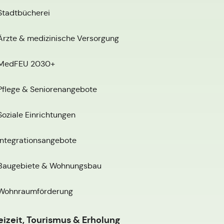
Stadtbücherei
Ärzte & medizinische Versorgung
MedFEU 2030+
Pflege & Seniorenangebote
Soziale Einrichtungen
Integrationsangebote
Baugebiete & Wohnungsbau
Wohnraumförderung
eizeit, Tourismus & Erholung