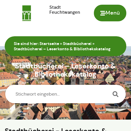
Stadt
Feuchtwangen
Menü
Zur Startseite
Sie sind hier:
Startseite
»
Stadtbücherei
»
Stadtbücherei – Leserkonto & Bibliothekskatalog
Stadtbücherei – Leserkonto &
Bibliothekskatalog