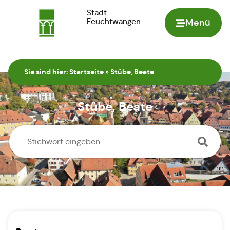
Stadt
Feuchtwangen
Menü
Zur Startseite
Sie sind hier:
Startseite
»
Stübe, Beate
Stübe, Beate