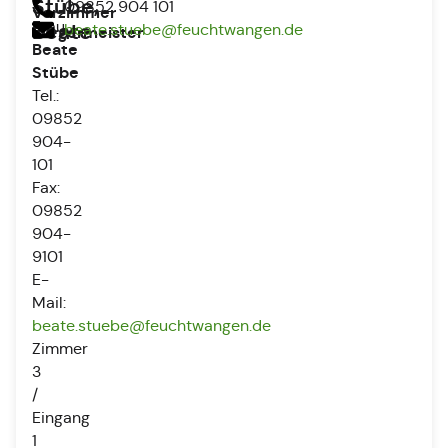
Stübe,
09852 904 101
Vorzimmer
Frau
Beate
beate.stuebe@feuchtwangen.de
Bürgermeister
Beate
Stübe
Tel.:
09852
904-
101
Fax:
09852
904-
9101
E-
Mail:
beate.stuebe@feuchtwangen.de
Zimmer
3
/
Eingang
1