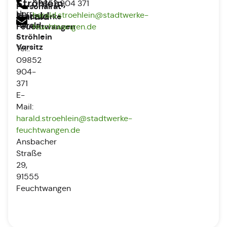
Ströhlein,
09852 904 371
Personalrat
Herr
Harald
harald.stroehlein@stadtwerke-
Stadtwerke
Harald
Feuchtwangen
feuchtwangen.de
-
Ströhlein
Vorsitz
Tel.:
09852
904-
371
E-
Mail:
harald.stroehlein@stadtwerke-
feuchtwangen.de
Ansbacher
Straße
29,
91555
Feuchtwangen