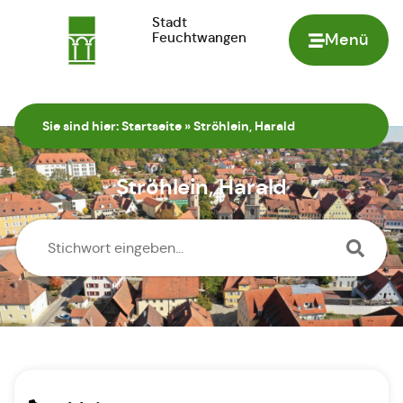
Stadt
Feuchtwangen
Menü
Zur Startseite
Sie sind hier:
Startseite
»
Ströhlein, Harald
Ströhlein, Harald