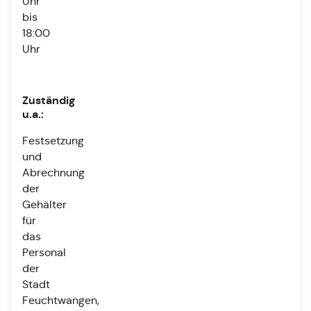
Uhr
bis
18:00
Uhr
Zuständig
u.a.:
Festsetzung
und
Abrechnung
der
Gehälter
für
das
Personal
der
Stadt
Feuchtwangen,