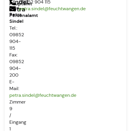
Sindel,
09852 904 115
Hauptamt
Frau
Petra
petra.sindel@feuchtwangen.de
-
Petra
Personalamt
Sindel
Tel.:
09852
904-
115
Fax:
09852
904-
200
E-
Mail:
petra.sindel@feuchtwangen.de
Zimmer
9
/
Eingang
1