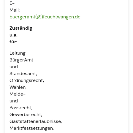
E-
Mail:
buergeramt(@)feuchtwangen.de
Zuständig
u.a.
für:
Leitung
BürgerAmt
und
Standesamt,
Ordnungsrecht,
Wahlen,
Melde-
und
Passrecht,
Gewerberecht,
Gaststättenerlaubnisse,
Marktfestsetzungen,