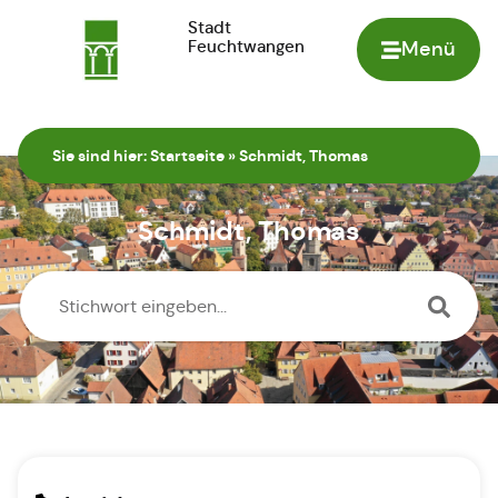
Stadt
Feuchtwangen
Menü
Zur Startseite
Sie sind hier:
Startseite
»
Schmidt, Thomas
Schmidt, Thomas