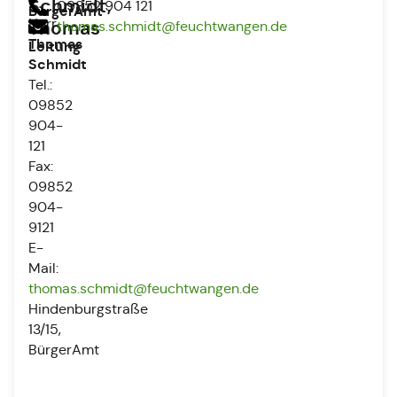
Schmidt,
09852 904 121
BürgerAmt
Herr
Thomas
thomas.schmidt@feuchtwangen.de
-
Thomas
Leitung
Schmidt
Tel.:
09852
904-
121
Fax:
09852
904-
9121
E-
Mail:
thomas.schmidt@feuchtwangen.de
Hindenburgstraße
13/15,
BürgerAmt