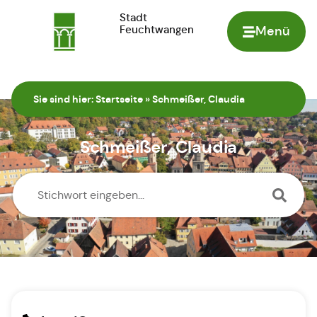
Stadt
Feuchtwangen
Menü
Zur Startseite
Sie sind hier:
Startseite
»
Schmeißer, Claudia
Schmeißer, Claudia