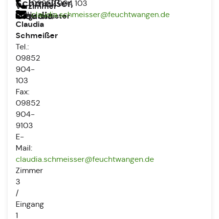
Schmeißer,
09852 904 103
Vorzimmer
Frau
Claudia
claudia.schmeisser@feuchtwangen.de
Bürgermeister
Claudia
Schmeißer
Tel.:
09852
904-
103
Fax:
09852
904-
9103
E-
Mail:
claudia.schmeisser@feuchtwangen.de
Zimmer
3
/
Eingang
1