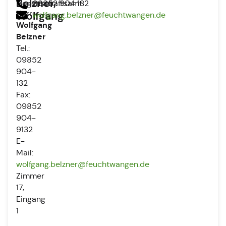
Belzner,
Liegenschaftsamt
09852 904 132
Herr
Wolfgang
wolfgang.belzner@feuchtwangen.de
Wolfgang
Belzner
Tel.:
09852
904-
132
Fax:
09852
904-
9132
E-
Mail:
wolfgang.belzner@feuchtwangen.de
Zimmer
17,
Eingang
1