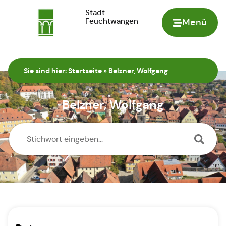
Stadt
Feuchtwangen
Menü
Zur Startseite
Sie sind hier:
Startseite
»
Belzner, Wolfgang
Belzner, Wolfgang