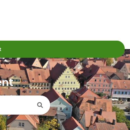
t
ent