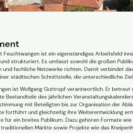
ment
Feuchtwangen ist ein eigenständiges Arbeitsfeld inne
rt und strukturiert. Es umfasst sowohl die großen Publ
nen und fachliche Netzwerke richten. Damit verbindet
iner städtischen Schnittstelle, die unterschiedliche Z
ngen ist Wolfgang Guttropf verantwortlich. Er betreut
 Bestandteile des jährlichen Veranstaltungskalenders
timmung mit Beteiligten bis zur Organisation der Ablä
te fortführt und gleichzeitig ihre Weiterentwicklung e
 für ein breites Publikum. Dazu gehören Formate wie 
 traditionellen Märkte sowie Projekte wie das Kneipe