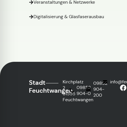
Veranstaltungen & Netzwerke
Digitalisierung & Glasfaserausbau
Stadt
Kirchplatz
info@fe
09852
09852
2
904-
Feuchtwangen
904-0
91555
200
Feuchtwangen