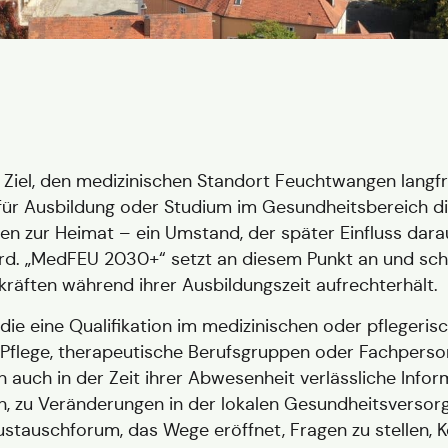
Ziel, den medizinischen Standort Feuchtwangen langfri
für Ausbildung oder Studium im Gesundheitsbereich d
ngen zur Heimat – ein Umstand, der später Einfluss dar
d. „MedFEU 2030+“ setzt an diesem Punkt an und scha
äften während ihrer Ausbildungszeit aufrechterhält.
n, die eine Qualifikation im medizinischen oder pflegeri
 Pflege, therapeutische Berufsgruppen oder Fachperso
auch in der Zeit ihrer Abwesenheit verlässliche Info
en, zu Veränderungen in der lokalen Gesundheitsversor
Austauschforum, das Wege eröffnet, Fragen zu stellen, K