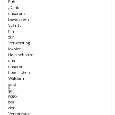
Ruh.
„Dank
unserem
bewussten
Schritt
hin
zur
Verwertung
lokaler
Hackschnitzel
aus
unseren
heimischen
Wäldern
sind
5.
wir
Aug.
nun
2022
bei
der
Versorgung