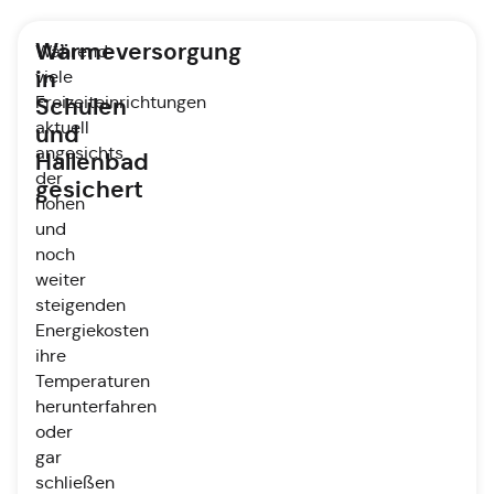
Wärmeversorgung
Während
in
viele
Freizeiteinrichtungen
Schulen
aktuell
und
angesichts
Hallenbad
der
gesichert
hohen
und
noch
weiter
steigenden
Energiekosten
ihre
Temperaturen
herunterfahren
oder
gar
schließen