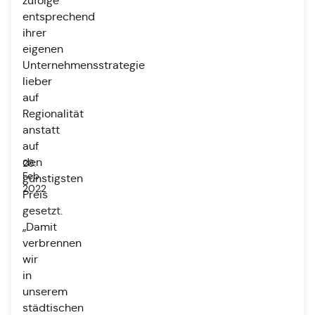
zufolge
entsprechend
ihrer
eigenen
Unternehmensstrategie
lieber
auf
Regionalität
anstatt
auf
den
28.
Feb.
günstigsten
2022
Preis
gesetzt.
„Damit
verbrennen
wir
in
unserem
städtischen