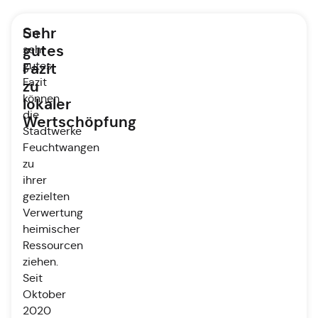
Sehr
Ein
gutes
sehr
gutes
Fazit
Fazit
zu
können
lokaler
die
Wertschöpfung
Stadtwerke
Feuchtwangen
zu
ihrer
gezielten
Verwertung
heimischer
Ressourcen
ziehen.
Seit
Oktober
2020