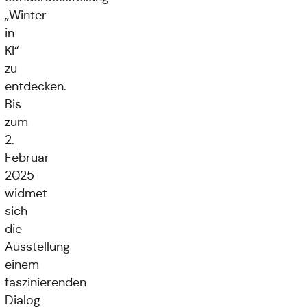
„Winter
in
KI“
zu
entdecken.
Bis
zum
2.
Februar
2025
widmet
sich
die
Ausstellung
einem
faszinierenden
Dialog