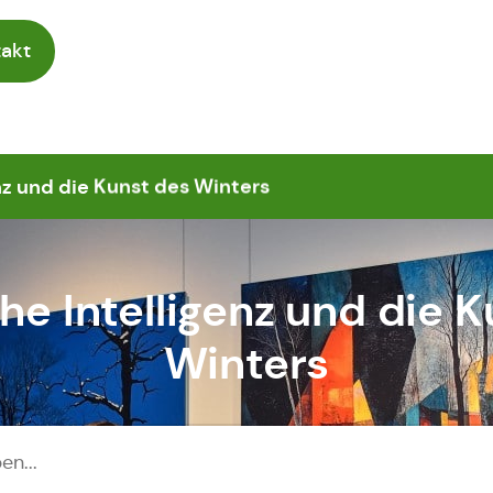
akt
nz und die Kunst des Winters
he Intelligenz und die 
Winters