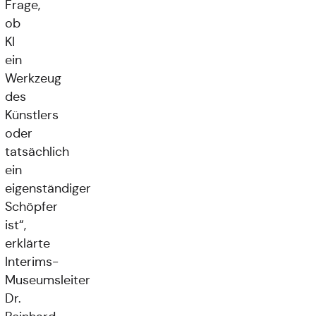
Frage,
ob
KI
ein
Werkzeug
des
Künstlers
oder
tatsächlich
ein
eigenständiger
Schöpfer
ist“,
erklärte
Interims-
Museumsleiter
Dr.