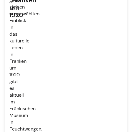
„Franken
Einen
um
kleinen
ausgewählten
1920“
Einblick
in
das
kulturelle
Leben
in
Franken
um
1920
gibt
es
aktuell
im
Fränkischen
Museum
in
Feuchtwangen.