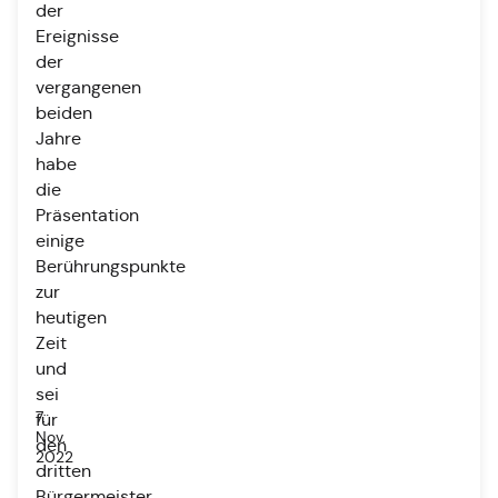
der
Ereignisse
der
vergangenen
beiden
Jahre
habe
die
Präsentation
einige
Berührungspunkte
zur
heutigen
Zeit
und
sei
7.
für
Nov.
den
2022
dritten
Bürgermeister