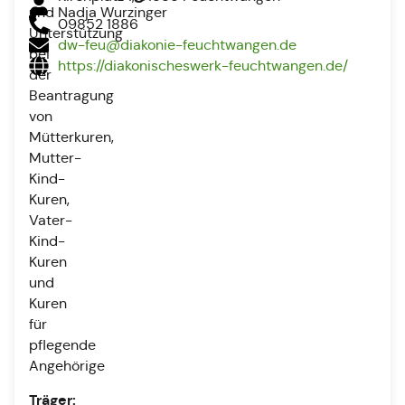
und
Nadja Wurzinger
09852 1886
Unterstützung
dw-feu@diakonie-feuchtwangen.de
bei
https://diakonischeswerk-feuchtwangen.de/
der
Beantragung
von
Mütterkuren,
Mutter-
Kind-
Kuren,
Vater-
Kind-
Kuren
und
Kuren
für
pflegende
Angehörige
Träger: