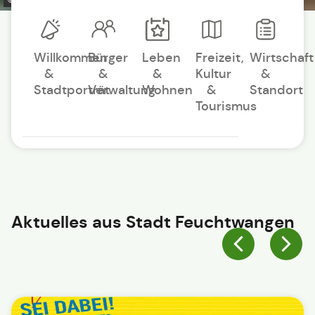
Willkommen
Bürger
Leben
Freizeit,
Wirtschaft
&
&
&
Kultur
&
Stadtporträt
Verwaltung
Wohnen
&
Standort
Tourismus
Aktuelles aus
Stadt Feuchtwangen